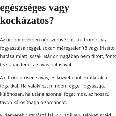
egészséges vagy
kockázatos?
Az utóbbi években népszerűvé vált a citromos víz
fogyasztása reggel, sokan méregtelenítő vagy frissítő
hatása miatt isszák. Bár önmagában nem tiltott, font
tisztában lenni a savas hatásával.
A citrom erősen savas, és közvetlenül érintkezik a
fogakkal. Ha valaki ezt minden reggel fogyasztja,
különösen, ha utána azonnal fogat mos, az hosszú
távon károsíthatja a zománcot.
Érdemesebb szívószállal inni az ilyen italokat, majd