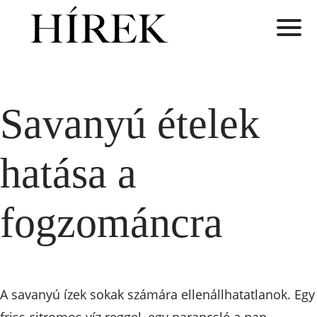
Savanyú ételek
hatása a
fogzománcra
A savanyú ízek sokak számára ellenállhatatlanok. Egy
friss citromos víz reggel, egy narancslé a nap