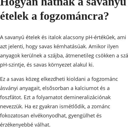
Hogyan hatnak a savanyú
ételek a fogzománcra?
A savanyú ételek és italok alacsony pH-értékűek, ami
azt jelenti, hogy savas kémhatásúak. Amikor ilyen
anyagok kerülnek a szájba, átmenetileg csökken a szá
pH-szintje, és savas környezet alakul ki.
Ez a savas közeg elkezdheti kioldani a fogzománc
ásványi anyagait, elsősorban a kalciumot és a
foszfátot. Ezt a folyamatot demineralizációnak
nevezzük. Ha ez gyakran ismétlődik, a zománc
fokozatosan elvékonyodhat, gyengülhet és
érzékenyebbé válhat.