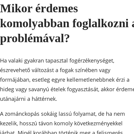
Mikor érdemes
komolyabban foglalkozni 
problémával?
Ha valaki gyakran tapasztal fogérzékenységet,
észrevehető változást a fogak színében vagy
formájában, esetleg egyre kellemetlenebbnek érzi a
hideg vagy savanyú ételek fogyasztását, akkor érdem
utánajárni a háttérnek.
A zománckopás sokáig lassú folyamat, de ha nem
kezelik, hosszú távon komoly következményekkel
járhat. Minél korábban történik meg a felismerés,