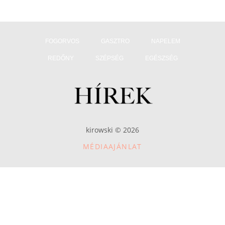
FOGORVOS
GASZTRO
NAPELEM
REDŐNY
SZÉPSÉG
EGÉSZSÉG
kirowski © 2026
MÉDIAAJÁNLAT