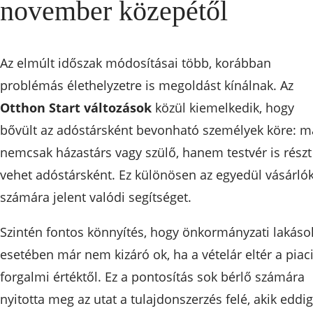
november közepétől
Az elmúlt időszak módosításai több, korábban
problémás élethelyzetre is megoldást kínálnak. Az
Otthon Start változások
közül kiemelkedik, hogy
bővült az adóstársként bevonható személyek köre: m
nemcsak házastárs vagy szülő, hanem testvér is részt
vehet adóstársként. Ez különösen az egyedül vásárló
számára jelent valódi segítséget.
Szintén fontos könnyítés, hogy önkormányzati lakáso
esetében már nem kizáró ok, ha a vételár eltér a piac
forgalmi értéktől. Ez a pontosítás sok bérlő számára
nyitotta meg az utat a tulajdonszerzés felé, akik eddig