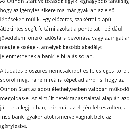
Az Otthon Start változások egyik legnagyobb tanulság
hogy az igénylés sikere ma már gyakran az első
lépéseken múlik. Egy előzetes, szakértői alapú
áttekintés segít feltárni azokat a pontokat - például
jövedelem, önerő, adóstárs bevonása vagy az ingatla
megfelelősége -, amelyek később akadályt
jelenthetnének a banki elbírálás során.
A tudatos előszűrés nemcsak időt és felesleges körök
spórol meg, hanem reális képet ad arról is, hogy az
Otthon Start az adott élethelyzetben valóban működ
megoldás-e. Az elmúlt hetek tapasztalatai alapján az
járnak a legjobban, akik már az elején felkészülten, a
friss banki gyakorlatot ismerve vágnak bele az
igénylésbe.