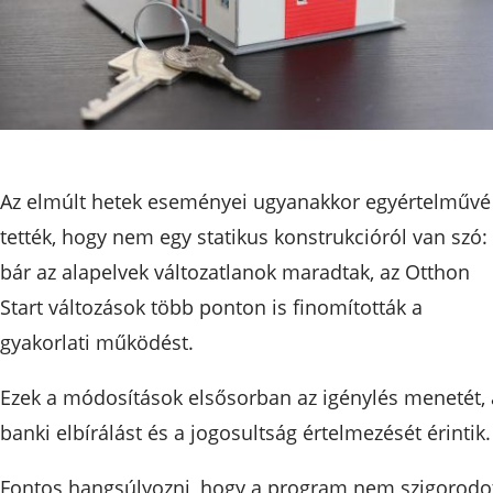
Az elmúlt hetek eseményei ugyanakkor egyértelművé
tették, hogy nem egy statikus konstrukcióról van szó:
bár az alapelvek változatlanok maradtak, az Otthon
Start változások több ponton is finomították a
gyakorlati működést.
Ezek a módosítások elsősorban az igénylés menetét, 
banki elbírálást és a jogosultság értelmezését érintik.
Fontos hangsúlyozni, hogy a program nem szigorodot