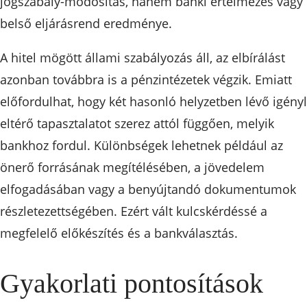
jogszabály-módosítás, hanem banki értelmezés vagy
belső eljárásrend eredménye.
A hitel mögött állami szabályozás áll, az elbírálást
azonban továbbra is a pénzintézetek végzik. Emiatt
előfordulhat, hogy két hasonló helyzetben lévő igény
eltérő tapasztalatot szerez attól függően, melyik
bankhoz fordul. Különbségek lehetnek például az
önerő forrásának megítélésében, a jövedelem
elfogadásában vagy a benyújtandó dokumentumok
részletezettségében. Ezért vált kulcskérdéssé a
megfelelő előkészítés és a bankválasztás.
Gyakorlati pontosítások