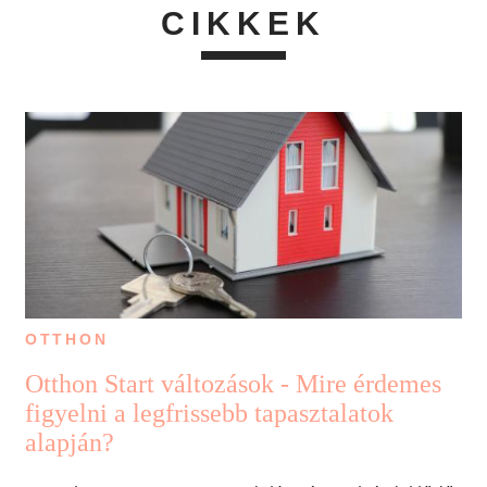
CIKKEK
OTTHON
Otthon Start változások - Mire érdemes
figyelni a legfrissebb tapasztalatok
alapján?